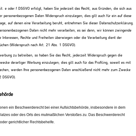
t. e oder f DSGVO erfolgt, haben Sie jederzeit das Recht, aus Gründen, die sich aus
rer personenbezogenen Daten Widerspruch einzulegen; dies gilt auch für ein auf diese
lage, auf denen eine Verarbeitung beruht, entnehmen Sie dieser Datenschutzerklärung.
personenbezogenen Daten nicht mehr verarbeiten, es sei denn, wir können zwingende
e Interessen, Rechte und Freiheiten überwiegen oder die Verarbeitung dient der
üchen (Widerspruch nach Art. 21 Abs. 1 DSGVO).
erbung zu betreiben, so haben Sie das Recht, jederzeit Widerspruch gegen die
cke derartiger Werbung einzulegen; dies gilt auch für das Profiling, soweit es mit
prechen, werden Ihre personenbezogenen Daten anschließend nicht mehr zum Zwecke
 2 DSGVO).
behörde
fenen ein Beschwerderecht bei einer Aufsichtsbehörde, insbesondere in dem
tsplatzes oder des Orts des mutmaßlichen Verstoßes zu. Das Beschwerderecht
oder gerichtlicher Rechtsbehelfe.